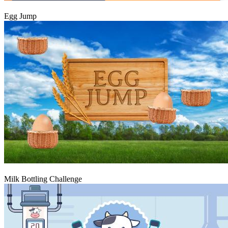
Igraj
Egg Jump
Igraj
Milk Bottling Challenge