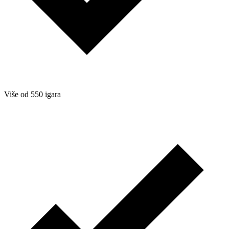
Više od 550 igara