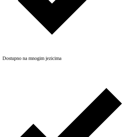
Dostupno na mnogim jezicima