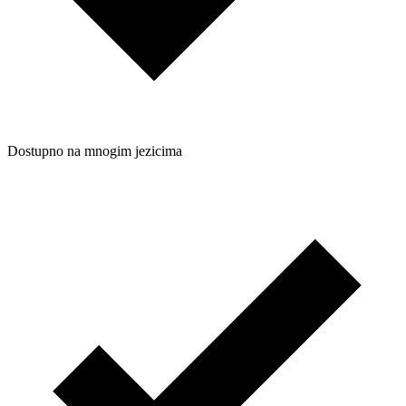
Dostupno na mnogim jezicima