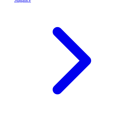
Slagalice