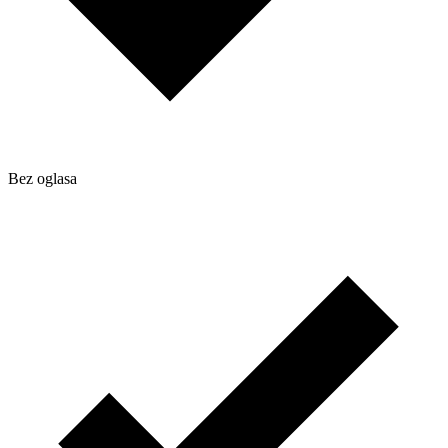
Bez oglasa