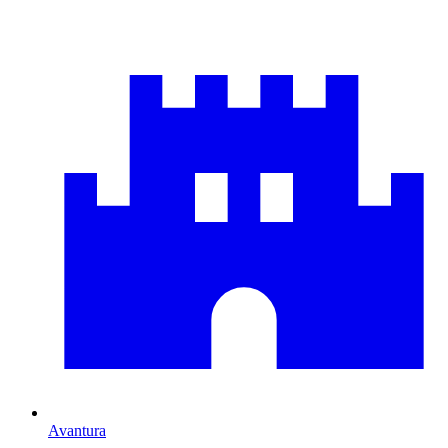
Avantura