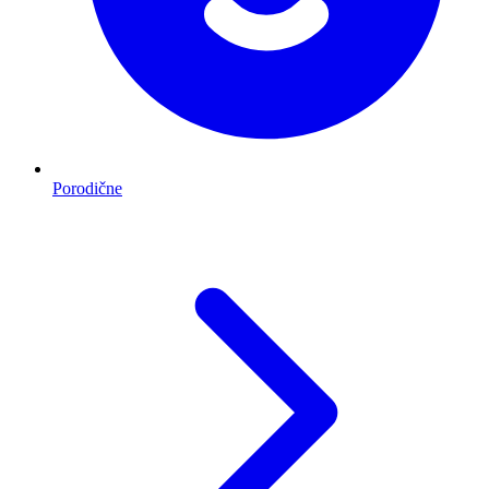
Porodične