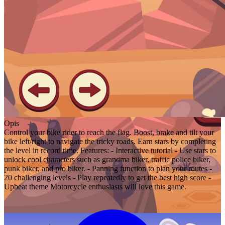
Opis
Control your bike rider to reach the flag. Boost, brake and tilt your
bike left/right to navigate the tricky roads. Earn stars by completing
the level in record time. Features: - Interactive tutorial - Use stars to
unlock cool characters such as grandma biker, traffic police biker,
punk biker, and pro biker. - Panning function to plan your routes -
20 challenging levels - Play repeatedly to get the best high score -
Upbeat theme Motorcycle enthusiasts will love this game.