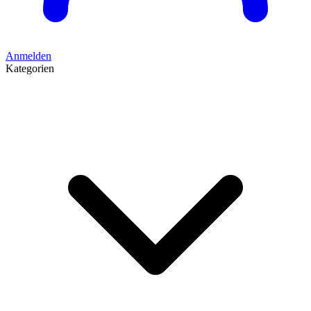
Anmelden
Kategorien