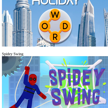
Spielen
Spidey Swing