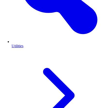
Utilities