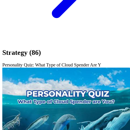
Strategy (86)
Personality Quiz: What Type of Cloud Spender Are Y