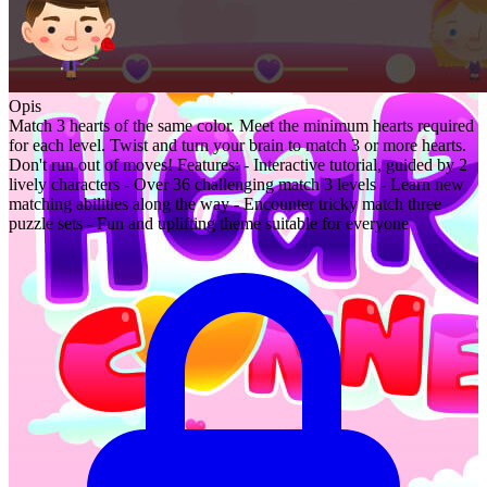
Opis
Match 3 hearts of the same color. Meet the minimum hearts required
for each level. Twist and turn your brain to match 3 or more hearts.
Don't run out of moves! Features: - Interactive tutorial, guided by 2
lively characters - Over 36 challenging match 3 levels - Learn new
matching abilities along the way - Encounter tricky match three
puzzle sets - Fun and uplifting theme suitable for everyone