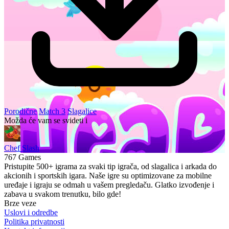
Porodične
Match 3
Slagalice
Možda će vam se svideti i
Chef Slash
767 Games
Pristupite 500+ igrama za svaki tip igrača, od slagalica i arkada do
akcionih i sportskih igara. Naše igre su optimizovane za mobilne
uređaje i igraju se odmah u vašem pregledaču. Glatko izvođenje i
zabava u svakom trenutku, bilo gde!
Brze veze
Uslovi i odredbe
Politika privatnosti